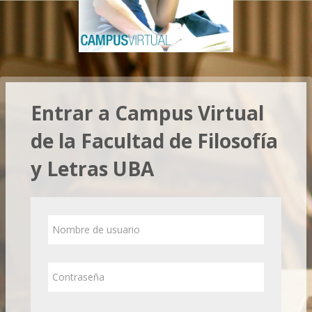
Salta al contenido principal
Entrar a Campus Virtual
de la Facultad de Filosofía
y Letras UBA
Saltar a creación de una nueva cuenta
Nombre de usuario
Contraseña