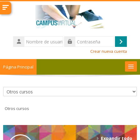
Salta al contenido principal
Nombre
de
Acceder
Contraseña
usuario
Crear nueva cuenta
Página Principal
Tutoriales
Categorías
Cursos
Otros cursos
Mesa de Ayuda
Buscar
cursos
Envi
Expandir todo